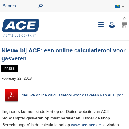
0
0
My B
Toggle
i
Nav
Nieuw bij ACE: een online calculatietool voor
gasveren
PRESS
February 22, 2018
Nieuwe online calculatietool voor gasveren van ACE.pdf
Engineers kunnen sinds kort op de Duitse website van ACE
Stoßdämpfer gasveren op maat berekenen. Onder de knop
‘Berechnungen’ is de calculatietool op
www.ace-ace.de
te vinden.