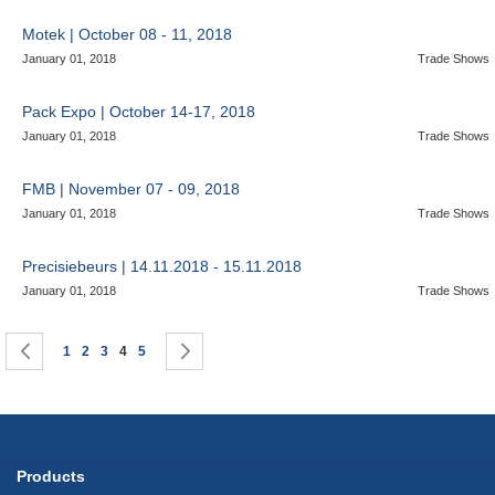
Motek | October 08 - 11, 2018
January 01, 2018
Trade Shows
Pack Expo | October 14-17, 2018
January 01, 2018
Trade Shows
FMB | November 07 - 09, 2018
January 01, 2018
Trade Shows
Precisiebeurs | 14.11.2018 - 15.11.2018
January 01, 2018
Trade Shows
Page
Page
Previous
Page
Page
Page
You're currently reading page
Page
Page
Next
1
2
3
4
5
Products